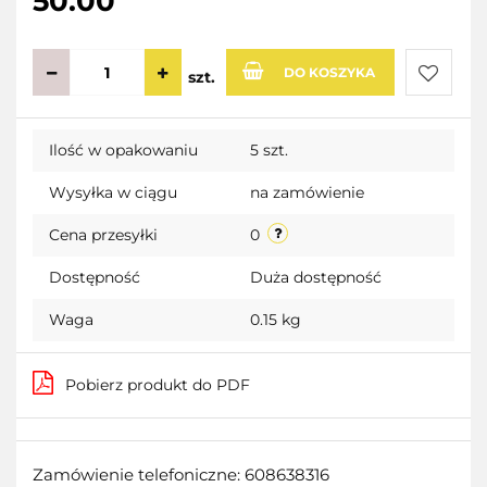
50.00
DO KOSZYKA
szt.
Do
Ilość w opakowaniu
5 szt.
przecho
Wysyłka w ciągu
na zamówienie
Cena przesyłki
0
Dostępność
Duża dostępność
Waga
0.15 kg
Pobierz produkt do PDF
Zamówienie telefoniczne: 608638316