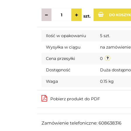
DO KOSZY
szt.
Ilość w opakowaniu
5 szt.
Wysyłka w ciągu
na zamówienie
Cena przesyłki
0
Dostępność
Duża dostępn
Waga
0.15 kg
Pobierz produkt do PDF
Zamówienie telefoniczne: 608638316