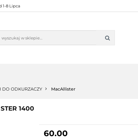
 1-8 Lipca
KONTAKT
BESTSELLERY
BLOG
ZADOWOL
 OFERTA
KONTAKT
BESTSELLERY
BLOG
ZADOWOLE
 DO ODKURZACZY
MacAllister
ISTER 1400
60.00