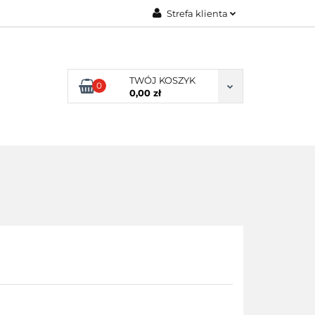
Strefa klienta
ENI KLIENCI
Zaloguj się
Zarejestruj się
TWÓJ KOSZYK
0
Dodaj zgłoszenie
0,00 zł
NI KLIENCI