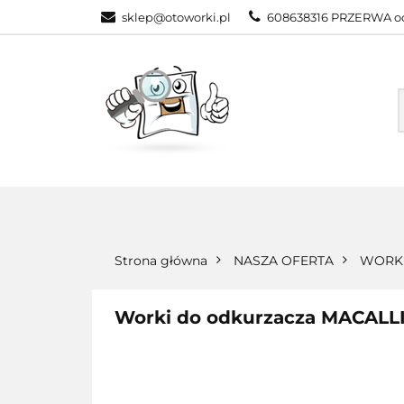
sklep@otoworki.pl
608638316 PRZERWA od
NASZA OFERTA
WSZYSTKIE KATEGORIE
NASZA
Strona główna
NASZA OFERTA
WORKI
Worki do odkurzacza MACALL