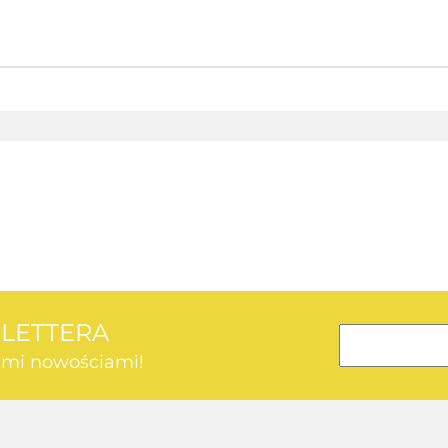
AEG
SLETTERA
kimi nowościami!
AEG