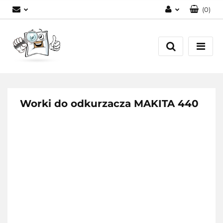
(
0
)
Zaloguj się
Zarejestruj się
Dodaj zgłoszenie
Worki do odkurzacza MAKITA 440