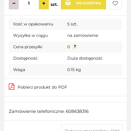
DO KOSZYKA
szt.
Do
Ilość w opakowaniu
5 szt.
przecho
Wysyłka w ciągu
na zamówienie
Cena przesyłki
0
Dostępność
Duża dostępność
Waga
0.15 kg
Pobierz produkt do PDF
Zamówienie telefoniczne: 608638316