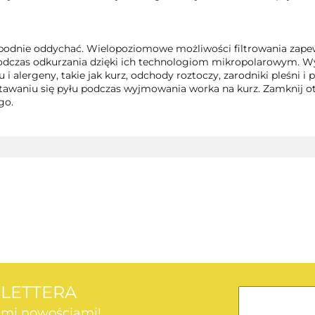
obodnie oddychać. Wielopoziomowe możliwości filtrowania zape
podczas odkurzania dzięki ich technologiom mikropolarowym. Wys
i alergeny, takie jak kurz, odchody roztoczy, zarodniki pleśni i
stawaniu się pyłu podczas wyjmowania worka na kurz. Zamknij 
go.
AEG
SLETTERA
kimi nowościami!