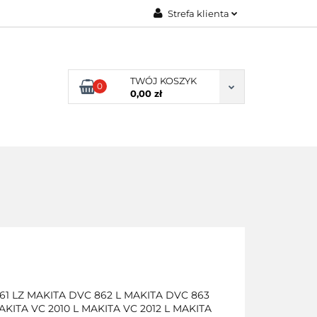
Strefa klienta
ENI KLIENCI
Zaloguj się
Zarejestruj się
TWÓJ KOSZYK
0
Dodaj zgłoszenie
0,00 zł
NI KLIENCI
 861 LZ MAKITA DVC 862 L MAKITA DVC 863
MAKITA VC 2010 L MAKITA VC 2012 L MAKITA