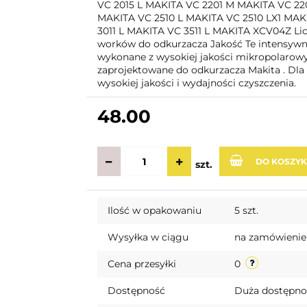
VC 2015 L MAKITA VC 2201 M MAKITA VC 22
MAKITA VC 2510 L MAKITA VC 2510 LX1 MAK
3011 L MAKITA VC 3511 L MAKITA XCV04Z Lic
worków do odkurzacza Jakość Te intensywn
wykonane z wysokiej jakości mikropolarowyc
zaprojektowane do odkurzacza Makita . Dla
wysokiej jakości i wydajności czyszczenia.
48.00
DO KOSZY
szt.
Ilość w opakowaniu
5 szt.
Wysyłka w ciągu
na zamówienie
Cena przesyłki
0
Dostępność
Duża dostępn