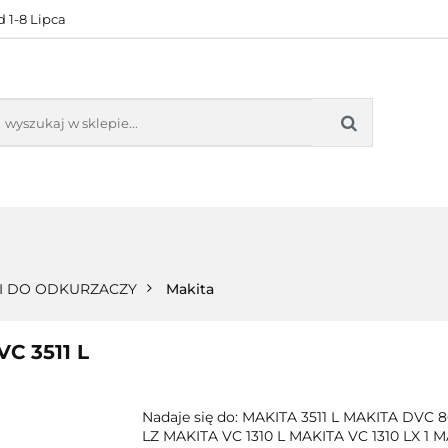
 1-8 Lipca
KONTAKT
BESTSELLERY
BLOG
ZADOWOL
 OFERTA
KONTAKT
BESTSELLERY
BLOG
ZADOWOLE
 DO ODKURZACZY
Makita
C 3511 L
Nadaje się do: MAKITA 3511 L MAKITA DVC
LZ MAKITA VC 1310 L MAKITA VC 1310 LX 1 