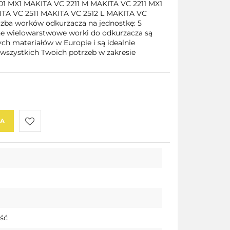
01 MX1 MAKITA VC 2211 M MAKITA VC 2211 MX1
ITA VC 2511 MAKITA VC 2512 L MAKITA VC
zba worków odkurzacza na jednostkę: 5
e wielowarstwowe worki do odkurzacza są
h materiałów w Europie i są idealnie
 wszystkich Twoich potrzeb w zakresie
KA
Do
przechowalni
ość