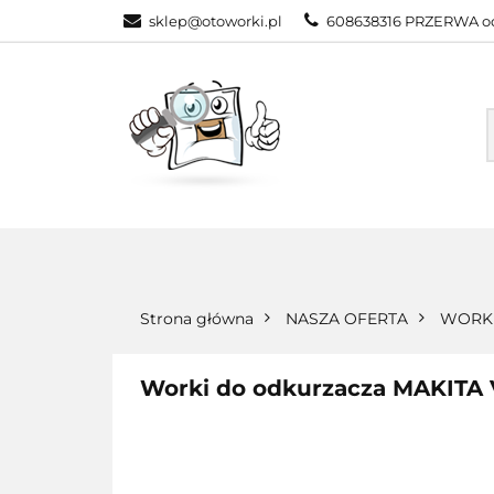
sklep@otoworki.pl
608638316 PRZERWA od
NASZA OFERTA
WSZYSTKIE KATEGORIE
NASZA
Strona główna
NASZA OFERTA
WORKI
Worki do odkurzacza MAKITA V