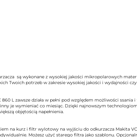
zacza są wykonane z wysokiej jakości mikropolarowych materia
ch Twoich potrzeb w zakresie wysokiej jakości i wydajności czy
860 L zawsze działa w pełni pod względem możliwości ssania i 
powinny je wymieniać co miesiąc. Dzięki najnowszym technolog
iększą objętością napełnienia.
iem na kurz i filtr wylotowy na wyjściu do odkurzacza Makita VC 
ywidualnie. Możesz użyć starego filtra jako szablonu. Opcjonaln