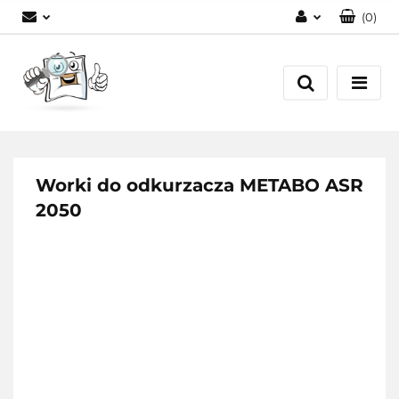
(
0
)
Zaloguj się
Zarejestruj się
Dodaj zgłoszenie
Worki do odkurzacza METABO ASR
2050