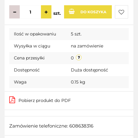
DO KOSZYKA
szt.
Do
Ilość w opakowaniu
5 szt.
przecho
Wysyłka w ciągu
na zamówienie
Cena przesyłki
0
Dostępność
Duża dostępność
Waga
0.15 kg
Pobierz produkt do PDF
Zamówienie telefoniczne: 608638316