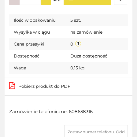
Do
Ilość w opakowaniu
5 szt.
przecho
Wysyłka w ciągu
na zamówienie
Cena przesyłki
0
Dostępność
Duża dostępność
Waga
0.15 kg
Pobierz produkt do PDF
Zamówienie telefoniczne: 608638316