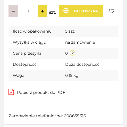
DO KOSZYKA
szt.
Do
Ilość w opakowaniu
5 szt.
przecho
Wysyłka w ciągu
na zamówienie
Cena przesyłki
0
Dostępność
Duża dostępność
Waga
0.15 kg
Pobierz produkt do PDF
Zamówienie telefoniczne: 608638316