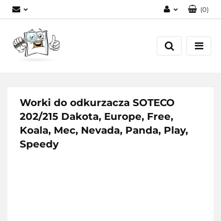
(
0
)
Zaloguj się
Zarejestruj się
Dodaj zgłoszenie
Worki do odkurzacza SOTECO
202/215 Dakota, Europe, Free,
Koala, Mec, Nevada, Panda, Play,
Speedy