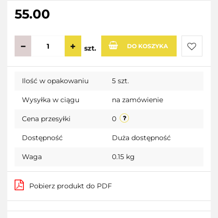
55.00
DO KOSZYKA
szt.
Do
Ilość w opakowaniu
5 szt.
przecho
Wysyłka w ciągu
na zamówienie
Cena przesyłki
0
Dostępność
Duża dostępność
Waga
0.15 kg
Pobierz produkt do PDF