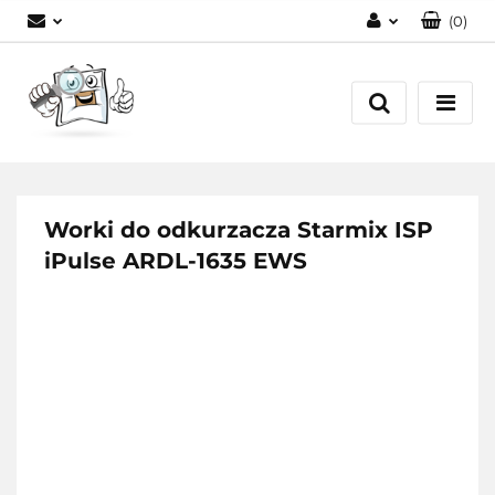
(
0
)
Zaloguj się
Zarejestruj się
Dodaj zgłoszenie
Worki do odkurzacza Starmix ISP
iPulse ARDL-1635 EWS