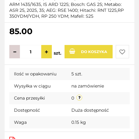
ARM 1435/1635, IS ARD 1225; Bosch: GAS 25; Metabo:
ASR 25, 2025, 35; AEG: RSE 1400; Hitachi: RNT 1225,RP
350YDM/YDH, RP 250 YDM; Mafell: S25
85.00
DO KOSZYKA
szt.
Do
Ilość w opakowaniu
5 szt.
przecho
Wysyłka w ciągu
na zamówienie
Cena przesyłki
0
Dostępność
Duża dostępność
Waga
0.15 kg