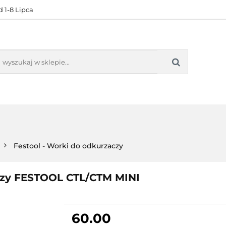
 1-8 Lipca
KONTAKT
BESTSELLERY
BLOG
ZADOWOL
 OFERTA
KONTAKT
BESTSELLERY
BLOG
ZADOWOLE
Festool - Worki do odkurzaczy
czy FESTOOL CTL/CTM MINI
60.00