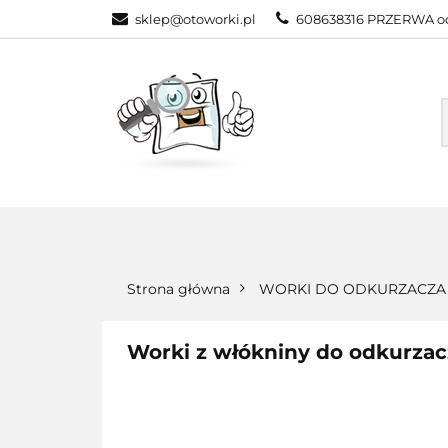
sklep@otoworki.pl
608638316 PRZERWA od
NASZA OFERTA
WSZYSTKIE KATEGORIE
NASZA
Strona główna
WORKI DO ODKURZACZA
Worki z włókniny do odkurza