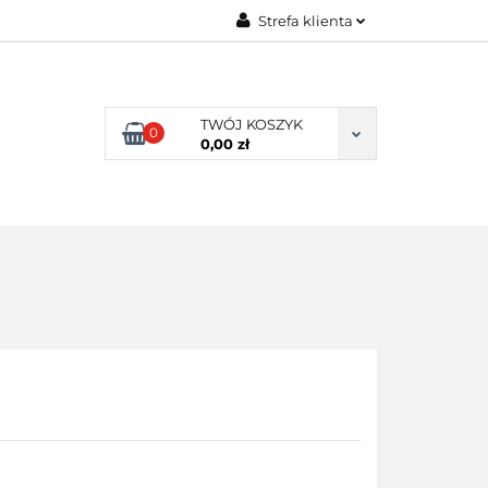
Strefa klienta
ENI KLIENCI
Zaloguj się
Zarejestruj się
TWÓJ KOSZYK
0
Dodaj zgłoszenie
0,00 zł
NI KLIENCI