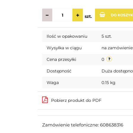
DO KOSZY
szt.
Ilość w opakowaniu
5 szt.
Wysyłka w ciągu
na zamówienie
Cena przesyłki
0
Dostępność
Duża dostępn
Waga
0.15 kg
Pobierz produkt do PDF
Zamówienie telefoniczne: 608638316