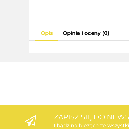
Opis
Opinie i oceny (0)
ZAPISZ SIĘ DO NEW
I bądź na bieżąco ze wszyst