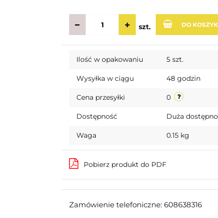
DO KOSZY
szt.
Ilość w opakowaniu
5 szt.
Wysyłka w ciągu
48 godzin
Cena przesyłki
0
Dostępność
Duża dostępn
Waga
0.15 kg
Pobierz produkt do PDF
Zamówienie telefoniczne: 608638316