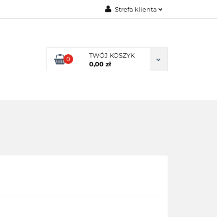
Strefa klienta
ENI KLIENCI
Zaloguj się
Zarejestruj się
TWÓJ KOSZYK
0
Dodaj zgłoszenie
0,00 zł
NI KLIENCI