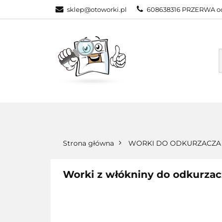
sklep@otoworki.pl
608638316 PRZERWA od
NASZA OFERTA
WSZYSTKIE KATEGORIE
NASZA
Strona główna
WORKI DO ODKURZACZA
Worki z włókniny do odkurza