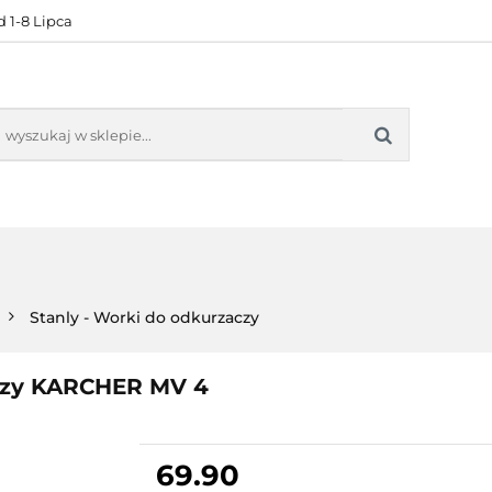
 1-8 Lipca
KONTAKT
BESTSELLERY
BLOG
ZADOWOL
 OFERTA
KONTAKT
BESTSELLERY
BLOG
ZADOWOLE
Stanly - Worki do odkurzaczy
czy KARCHER MV 4
69.90