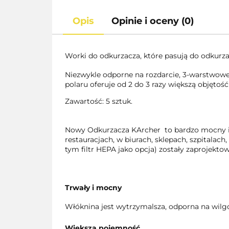
Opis
Opinie i oceny (0)
Worki do odkurzacza, które pasują do odku
Niezwykle odporne na rozdarcie, 3-warstwowe 
polaru oferuje od 2 do 3 razy większą objętoś
Zawartość: 5 sztuk.
Nowy Odkurzacza KArcher to bardzo mocny i c
restauracjach, w biurach, sklepach, szpitalac
tym filtr HEPA jako opcja) zostały zaprojektow
Trwały i mocny
Włóknina jest wytrzymalsza, odporna na wilg
Większa pojemność