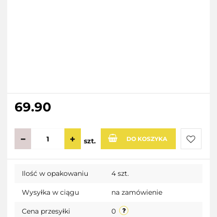
69.90
DO KOSZYKA
szt.
Do
Ilość w opakowaniu
4 szt.
przecho
Wysyłka w ciągu
na zamówienie
Cena przesyłki
0