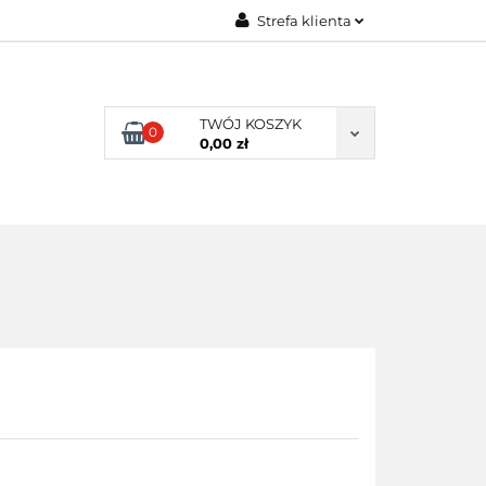
Strefa klienta
ENI KLIENCI
Zaloguj się
Zarejestruj się
TWÓJ KOSZYK
0
Dodaj zgłoszenie
0,00 zł
NI KLIENCI