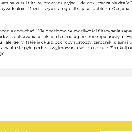
iem na kurz i filtr wylotowy na wyjściu do odkurzacza Makita VC 
ywidualnie. Możesz użyć starego filtra jako szablonu. Opcjonaln
obodnie oddychać. Wielopoziomowe możliwości filtrowania zape
podczas odkurzania dzięki ich technologiom mikropolarowym. Wys
i alergeny, takie jak kurz, odchody roztoczy, zarodniki pleśni i
stawaniu się pyłu podczas wyjmowania worka na kurz. Zamknij 
go.
AEG