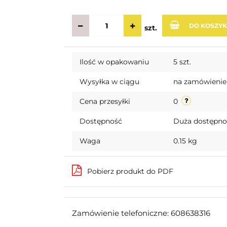
DO KOSZY
szt.
Ilość w opakowaniu
5 szt.
Wysyłka w ciągu
na zamówienie
Cena przesyłki
0
Dostępność
Duża dostępn
Waga
0.15 kg
Pobierz produkt do PDF
Zamówienie telefoniczne: 608638316