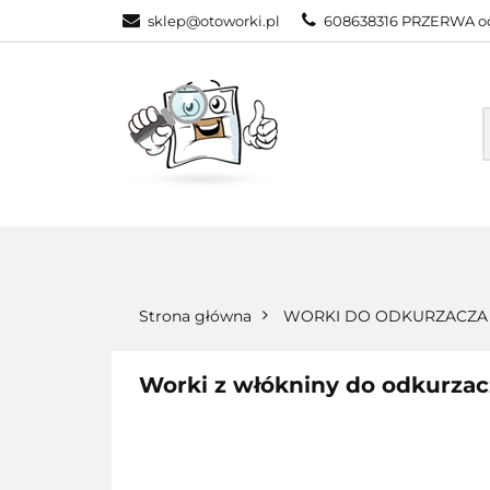
sklep@otoworki.pl
608638316 PRZERWA od
NASZA OFERTA
WSZYSTKIE KATEGORIE
NASZA
Strona główna
WORKI DO ODKURZACZA
Worki z włókniny do odkurzac