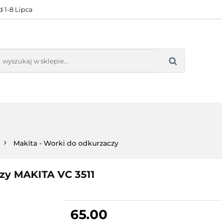
 1-8 Lipca
KONTAKT
BESTSELLERY
BLOG
ZADOWOL
 OFERTA
KONTAKT
BESTSELLERY
BLOG
ZADOWOLE
Makita - Worki do odkurzaczy
zy MAKITA VC 3511
65.00