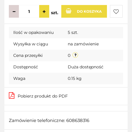
DO KOSZYKA
szt.
Do
Ilość w opakowaniu
5 szt.
przecho
Wysyłka w ciągu
na zamówienie
Cena przesyłki
0
Dostępność
Duża dostępność
Waga
0.15 kg
Pobierz produkt do PDF
Zamówienie telefoniczne: 608638316