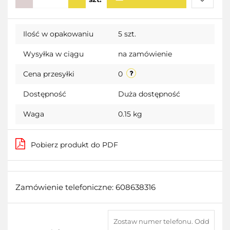
Do
Ilość w opakowaniu
5 szt.
przecho
Wysyłka w ciągu
na zamówienie
Cena przesyłki
0
Dostępność
Duża dostępność
Waga
0.15 kg
Pobierz produkt do PDF
Zamówienie telefoniczne: 608638316