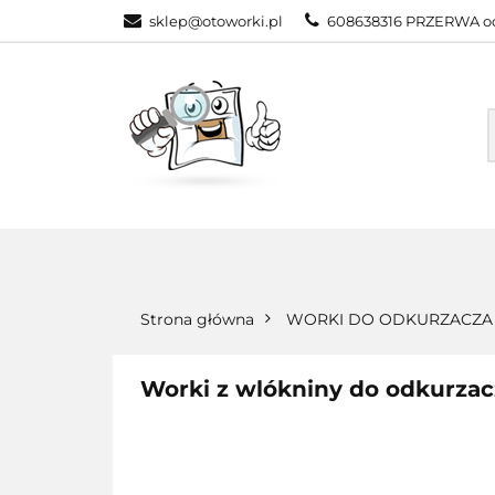
sklep@otoworki.pl
608638316 PRZERWA od
NASZA OFERTA
WSZYSTKIE KATEGORIE
NASZA
Strona główna
WORKI DO ODKURZACZA
Worki z wlókniny do odkurza