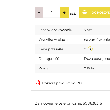
DO KOSZY
szt.
Ilość w opakowaniu
5 szt.
Wysyłka w ciągu
na zamówienie
Cena przesyłki
0
Dostępność
Duża dostępn
Waga
0.15 kg
Pobierz produkt do PDF
Zamówienie telefoniczne: 608638316