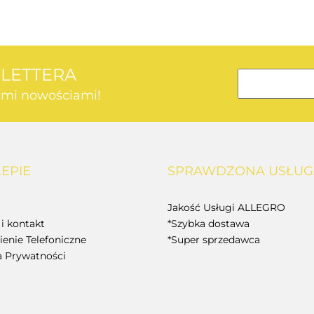
SLETTERA
kimi nowościami!
AEG
LEPIE
SPRAWDZONA USŁUG
BOSCH
Jakość Usługi ALLEGRO
i kontakt
*Szybka dostawa
enie Telefoniczne
*Super sprzedawca
a Prywatności
BUDGET