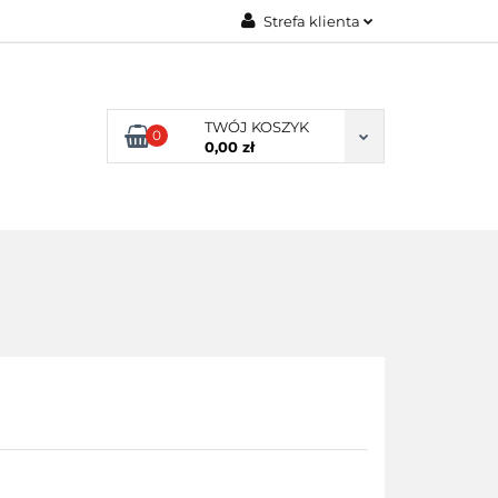
Strefa klienta
ENI KLIENCI
Zaloguj się
Zarejestruj się
TWÓJ KOSZYK
0
Dodaj zgłoszenie
0,00 zł
NI KLIENCI