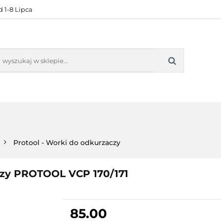
 1-8 Lipca
KONTAKT
BESTSELLERY
BLOG
ZADOWOL
 OFERTA
KONTAKT
BESTSELLERY
BLOG
ZADOWOLE
Protool - Worki do odkurzaczy
czy PROTOOL VCP 170/171
85.00