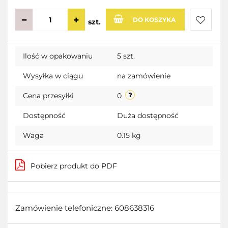
DO KOSZYKA
szt.
Do
Ilość w opakowaniu
5 szt.
przecho
Wysyłka w ciągu
na zamówienie
Cena przesyłki
0
Dostępność
Duża dostępność
Waga
0.15 kg
Pobierz produkt do PDF
Zamówienie telefoniczne: 608638316