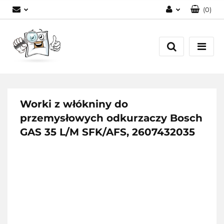
(
0
)
Zaloguj się
Zarejestruj się
Dodaj zgłoszenie
Worki z włókniny do
przemysłowych odkurzaczy Bosch
GAS 35 L/M SFK/AFS, 2607432035