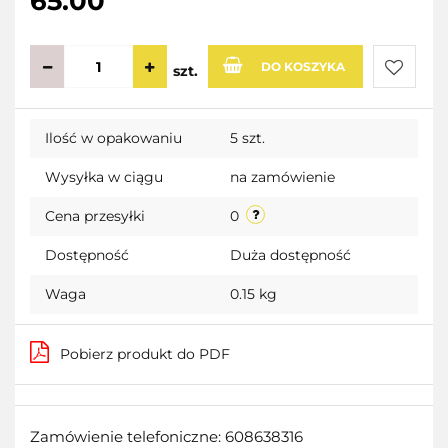
65.00
DO KOSZYKA
szt.
Do
Ilość w opakowaniu
5 szt.
przecho
Wysyłka w ciągu
na zamówienie
Cena przesyłki
0
Dostępność
Duża dostępność
Waga
0.15 kg
Pobierz produkt do PDF
Zamówienie telefoniczne: 608638316