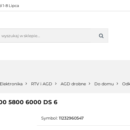
 1-8 Lipca
KONTAKT
BESTSELLERY
BLOG
ZADOWOL
 OFERTA
KONTAKT
BESTSELLERY
BLOG
ZADOWOLE
Elektronika
RTV i AGD
AGD drobne
Do domu
Odk
600 5800 6000 DS 6
Symbol:
11232960547