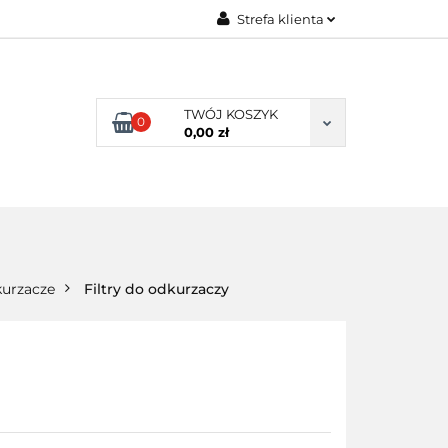
Strefa klienta
ENI KLIENCI
Zaloguj się
Zarejestruj się
TWÓJ KOSZYK
0
Dodaj zgłoszenie
0,00 zł
NI KLIENCI
urzacze
Filtry do odkurzaczy