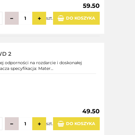
59.50
szt.
DO KOSZYKA
echowalni
WD 2
ej odporności na rozdarcie i doskonałej
cza specyfikacja: Mater...
49.50
szt.
DO KOSZYKA