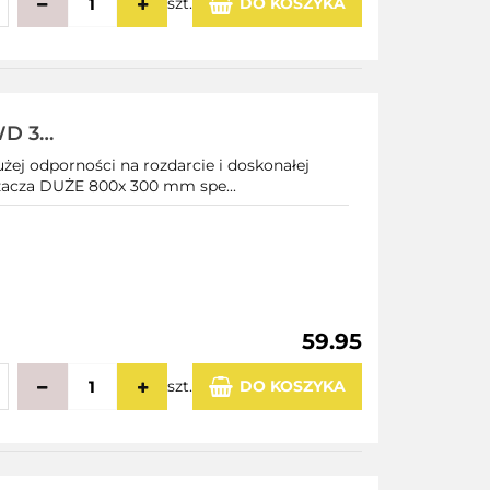
szt.
DO KOSZYKA
echowalni
WD 3
użej odporności na rozdarcie i doskonałej
rzacza DUŻE 800x 300 mm spe...
59.95
szt.
DO KOSZYKA
echowalni