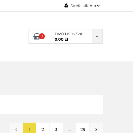
Strefa klienta
ENI KLIENCI
Zaloguj się
Zarejestruj się
TWÓJ KOSZYK
0
Dodaj zgłoszenie
0,00 zł
NI KLIENCI
1
2
3
...
29