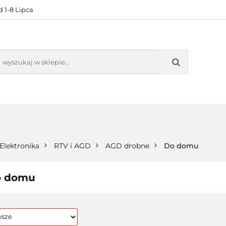
 1-8 Lipca
KONTAKT
BESTSELLERY
BLOG
ZADOWOL
 OFERTA
KONTAKT
BESTSELLERY
BLOG
ZADOWOLE
Elektronika
RTV i AGD
AGD drobne
Do domu
 domu