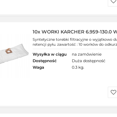
Do
prz
10x WORKI KARCHER 6.959-130.0 
Syntetyczne
Syntetyczne torebki filtracyjne o wyjątkowo d
retencji pyłu. zawartość : 10 worków do odku
Wysyłka w ciągu
na zamówienie
Dostępność
Duża dostępność
Waga
0.3 kg.
Do
prz