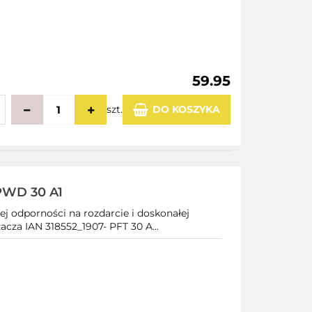
59.95
szt.
DO KOSZYKA
echowalni
PWD 30 A1
ej odporności na rozdarcie i doskonałej
acza IAN 318552_1907- PFT 30 A...