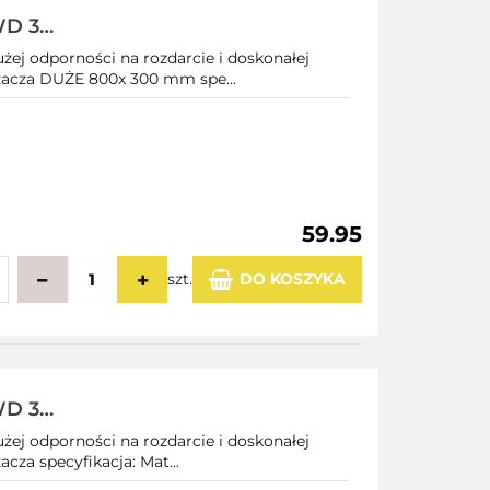
WD 3
użej odporności na rozdarcie i doskonałej
rzacza DUŻE 800x 300 mm spe...
59.95
szt.
DO KOSZYKA
echowalni
WD 3
użej odporności na rozdarcie i doskonałej
cza specyfikacja: Mat...