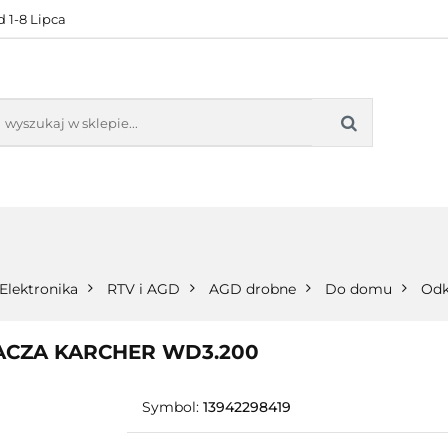
 1-8 Lipca
KONTAKT
BESTSELLERY
BLOG
ZADOWOL
 OFERTA
KONTAKT
BESTSELLERY
BLOG
ZADOWOLE
Elektronika
RTV i AGD
AGD drobne
Do domu
Odk
ACZA KARCHER WD3.200
Symbol:
13942298419