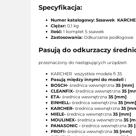
Specyfikacja:
Numer katalogowy: 5ssawek KARCH
Ciężar:
0,1 kg
Ilość:
1 komplet 5 ssawek
Zastosowania:
Odkurzanie podłogowe
Pasują do odkurzaczy średni
przeznaczony do następujących urządzeń:
KARCHER wszystkie modele fi 35
Pasują między innymi do modeli :
BOSCH
-
średnica wewnętrzna
35 [mm]
CLEANFIX
-
średnica wewnętrzna
35 [m
ETA
-
średnica wewnętrzna
35 [mm]
EINHELL
-
średnica wewnętrzna
35 [mm
KARCHER
-
średnica wewnętrzna
35 [m
MIELE
-
średnica wewnętrzna
35 [mm]
MOULINEX
-
średnica wewnętrzna
35 [
PANASONIC -
średnica wewnętrzna
35 
PROFI
-
średnica wewnętrzna
35 [mm]