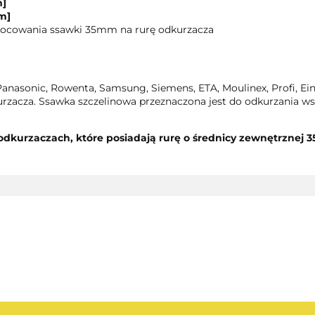
m]
m]
mocowania ssawki 35mm na rurę odkurzacza
Panasonic, Rowenta, Samsung, Siemens, ETA, Moulinex, Profi, Ei
acza. Ssawka szczelinowa przeznaczona jest do odkurzania wsz
odkurzaczach, które posiadają rurę o średnicy zewnętrznej 
AEG