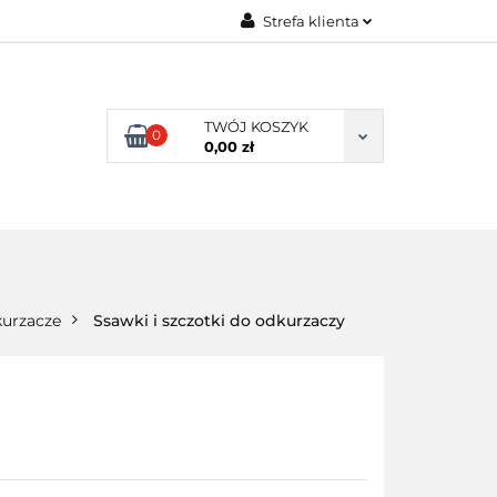
Strefa klienta
ENI KLIENCI
Zaloguj się
Zarejestruj się
TWÓJ KOSZYK
0
Dodaj zgłoszenie
0,00 zł
NI KLIENCI
urzacze
Ssawki i szczotki do odkurzaczy