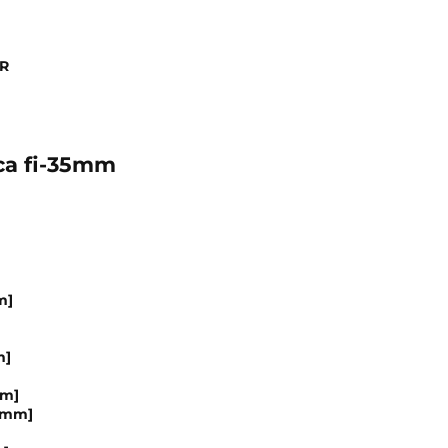
ER
ca fi-35mm
m]
]
m]
mm]
[mm]