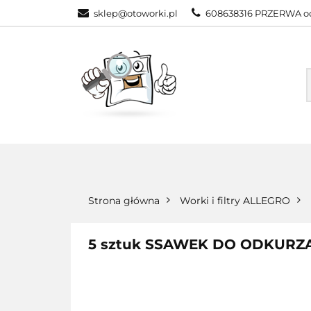
sklep@otoworki.pl
608638316 PRZERWA od
NASZA OFERTA
WSZYSTKIE KATEGORIE
NASZA
Strona główna
Worki i filtry ALLEGRO
5 sztuk SSAWEK DO ODKURZ