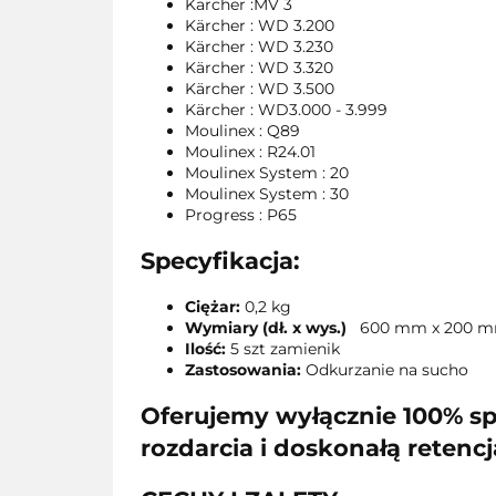
Karcher :MV 3
Kärcher : WD 3.200
Kärcher : WD 3.230
Kärcher : WD 3.320
Kärcher : WD 3.500
Kärcher : WD3.000 - 3.999
Moulinex : Q89
Moulinex : R24.01
Moulinex System : 20
Moulinex System : 30
Progress : P65
Specyfikacja:
Ciężar:
0,2 kg
Wymiary (dł. x wys.)
600 mm x 200 
Ilość:
5 szt zamienik
Zastosowania:
Odkurzanie na sucho
Oferujemy wyłącznie 100% sp
rozdarcia i doskonałą retencj