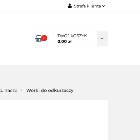
Strefa klienta
ENI KLIENCI
Zaloguj się
Zarejestruj się
TWÓJ KOSZYK
0
Dodaj zgłoszenie
0,00 zł
NI KLIENCI
urzacze
Worki do odkurzaczy