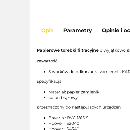
Opis
Parametry
Opinie i o
Papierowe torebki filtracyjne
o wyjątkowo
d
zawartość :
5 worków do odkurzacza zamiennik K
specyfikacja:
Materiał: papier zamienik
kolor: brązowy
przeznaczony do następujących urządzeń:
Bavaria : BVC 1815 S
Hoover : S2040
Hoover : S4340