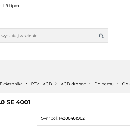
 1-8 Lipca
KONTAKT
BESTSELLERY
BLOG
ZADOWOL
 OFERTA
KONTAKT
BESTSELLERY
BLOG
ZADOWOLE
Elektronika
RTV i AGD
AGD drobne
Do domu
Odk
0 SE 4001
Symbol:
14286481982