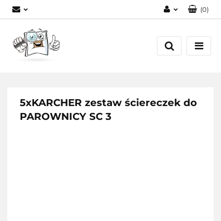
(
0
)
Zaloguj się
Zarejestruj się
Dodaj zgłoszenie
5xKARCHER zestaw ściereczek do
PAROWNICY SC 3