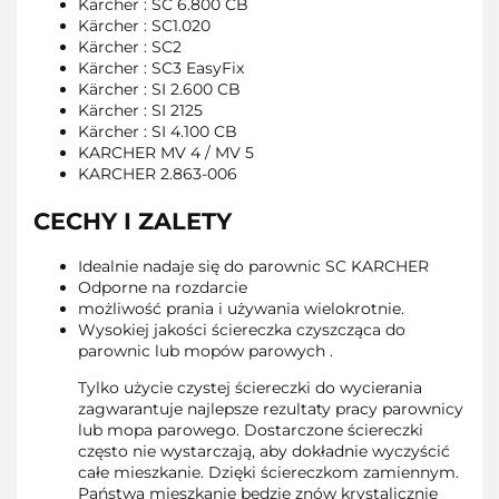
Kärcher : SC 6.800 CB
Kärcher : SC1.020
Kärcher : SC2
Kärcher : SC3 EasyFix
Kärcher : SI 2.600 CB
Kärcher : SI 2125
Kärcher : SI 4.100 CB
KARCHER MV 4 / MV 5
KARCHER 2.863-006
CECHY I ZALETY
Idealnie nadaje się do parownic SC KARCHER
Odporne na rozdarcie
możliwość prania i używania wielokrotnie.
Wysokiej jakości ściereczka czyszcząca do
parownic lub mopów parowych .
Tylko użycie czystej ściereczki do wycierania
zagwarantuje najlepsze rezultaty pracy parownicy
lub mopa parowego. Dostarczone ściereczki
często nie wystarczają, aby dokładnie wyczyścić
całe mieszkanie. Dzięki ściereczkom zamiennym.
Państwa mieszkanie będzie znów krystalicznie