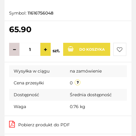
Symbol:
11616756048
65.90
DO KOSZYKA
szt.
Do
Wysyłka w ciągu
na zamówienie
przecho
Cena przesyłki
0
Dostępność
Średnia dostępność
Waga
0.76 kg
Pobierz produkt do PDF