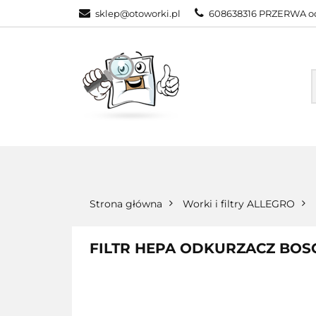
sklep@otoworki.pl
608638316 PRZERWA od
NASZA OFERTA
WSZYSTKIE KATEGORIE
NASZA
Strona główna
Worki i filtry ALLEGRO
FILTR HEPA ODKURZACZ BOS