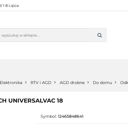
 1-8 Lipca
KONTAKT
BESTSELLERY
BLOG
ZADOWOL
 OFERTA
KONTAKT
BESTSELLERY
BLOG
ZADOWOLE
Elektronika
RTV i AGD
AGD drobne
Do domu
Odk
CH UNIVERSALVAC 18
Symbol:
12465848641