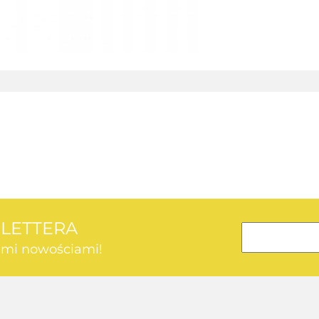
AEG
SLETTERA
kimi nowościami!
AEG