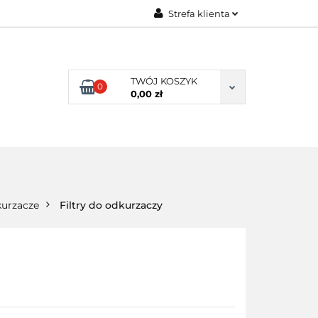
Strefa klienta
ENI KLIENCI
Zaloguj się
Zarejestruj się
TWÓJ KOSZYK
0
Dodaj zgłoszenie
0,00 zł
NI KLIENCI
urzacze
Filtry do odkurzaczy