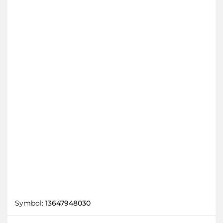
Symbol:
13647948030