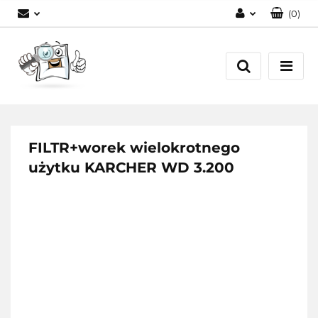
(
0
)
Zaloguj się
Zarejestruj się
Dodaj zgłoszenie
FILTR+worek wielokrotnego
użytku KARCHER WD 3.200