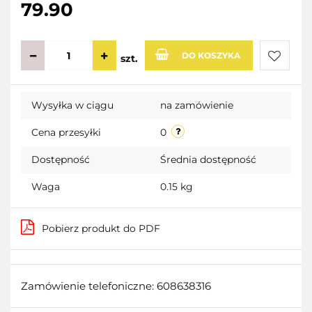
79.90
DO KOSZYKA
szt.
Do
Wysyłka w ciągu
na zamówienie
przecho
Cena przesyłki
0
Dostępność
Średnia dostępność
Waga
0.15 kg
Pobierz produkt do PDF
Zamówienie telefoniczne: 608638316