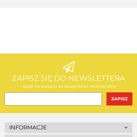
AEG
AEG
ZAPISZ SIĘ DO NEWSLETTERA
I bądź na bieżąco ze wszystkimi nowościami!
BOSCH
INFORMACJE