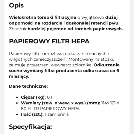
Opis
Wielokrotna torebki filtracyjne
o wyjątkowo
dużej
odporności na rozdarcie i doskonałej retencji pyłu.
Znacznie
bardziej pojemne od torebek papierowych.
PAPIEROWY FILTR HEPA
Papierowy filtr umożliwia odkurzanie suchych i
wilgotnych zanieczyszczeń . Montowany na stożku,
zajmuje przestrzeni wewnątrz zbiornika.
Odkurzanie
sucho wymiany filtra producenta odkurzacza co 6
miesięcy.
Dane techniczne:
Ciężar (kg):
0,1
Wymiary (zew. x wew. x wys.) (mm):
114x 121 x
80 FILTR PAPIEROWY HEPA
Ilość (szt.):
1 zamiennik
Specyfikacja: