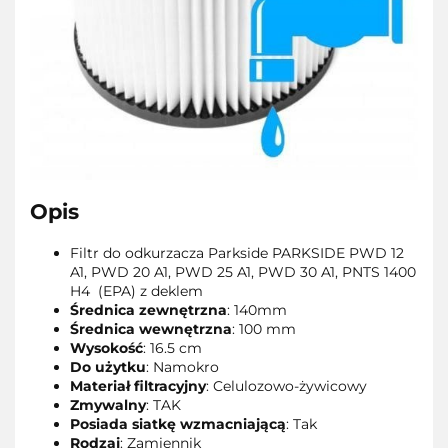
Opis
Filtr do odkurzacza Parkside PARKSIDE PWD 12
A1, PWD 20 A1, PWD 25 A1, PWD 30 A1, PNTS 1400
H4 (EPA) z deklem
Średnica zewnętrzna
: 140mm
Średnica wewnętrzna
: 100 mm
Wysokość
: 16.5 cm
Do użytku
: Namokro
Materiał filtracyjny
: Celulozowo-żywicowy
Zmywalny
: TAK
Posiada siatkę wzmacniającą
: Tak
Rodzaj
: Zamiennik