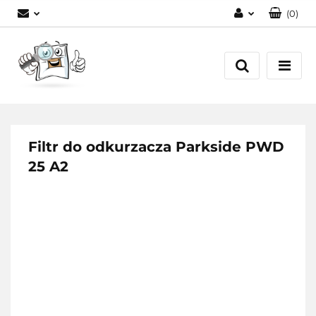
(
0
)
Zaloguj się
Zarejestruj się
Dodaj zgłoszenie
Filtr do odkurzacza Parkside PWD
25 A2