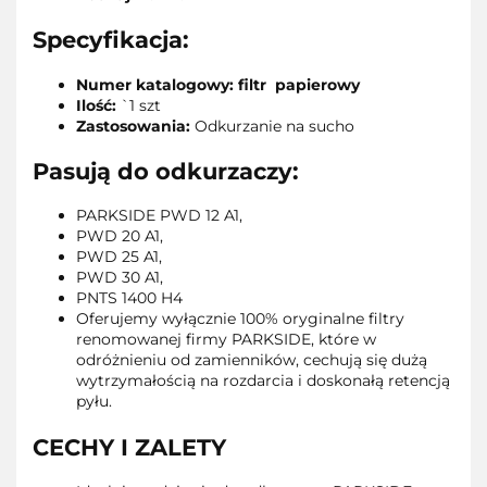
Specyfikacja:
Numer katalogowy: filtr papierowy
Ilość:
`1 szt
Zastosowania:
Odkurzanie na sucho
Pasują do odkurzaczy:
PARKSIDE PWD 12 A1,
PWD 20 A1,
PWD 25 A1,
PWD 30 A1,
PNTS 1400 H4
Oferujemy wyłącznie 100% oryginalne filtry
renomowanej firmy PARKSIDE, które w
odróżnieniu od zamienników, cechują się dużą
wytrzymałością na rozdarcia i doskonałą retencją
pyłu.
CECHY I ZALETY