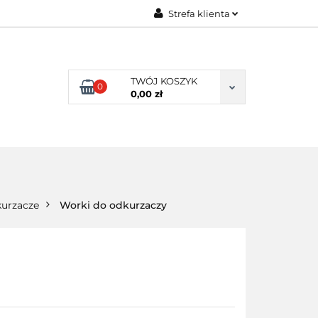
Strefa klienta
ENI KLIENCI
Zaloguj się
Zarejestruj się
TWÓJ KOSZYK
0
Dodaj zgłoszenie
0,00 zł
NI KLIENCI
urzacze
Worki do odkurzaczy