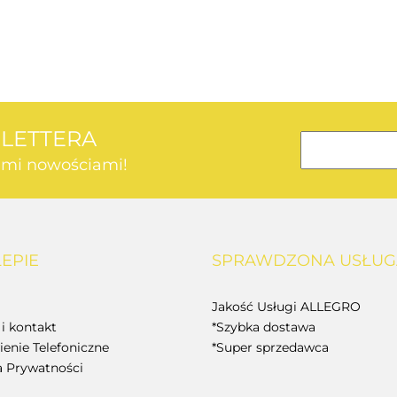
AEG
SLETTERA
kimi nowościami!
AEG
LEPIE
SPRAWDZONA USŁUG
BOSCH
Jakość Usługi ALLEGRO
i kontakt
*Szybka dostawa
enie Telefoniczne
*Super sprzedawca
a Prywatności