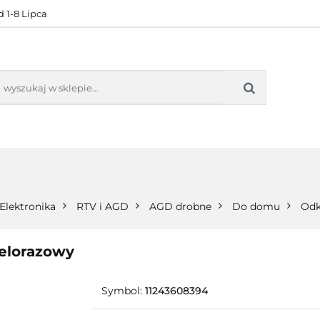
 1-8 Lipca
KONTAKT
BESTSELLERY
BLOG
ZADOWOL
 OFERTA
KONTAKT
BESTSELLERY
BLOG
ZADOWOLE
Elektronika
RTV i AGD
AGD drobne
Do domu
Odk
elorazowy
Symbol:
11243608394