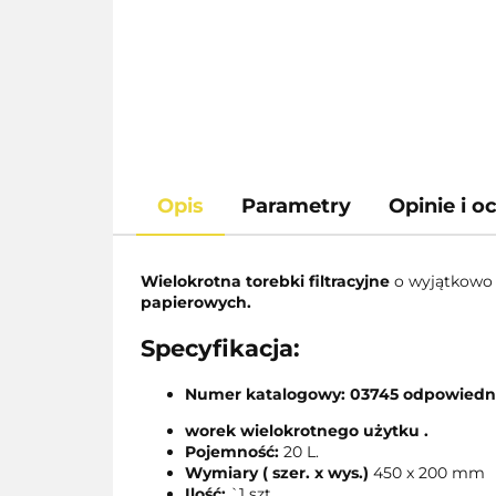
Opis
Parametry
Opinie i o
Wielokrotna torebki filtracyjne
o wyjątkow
papierowych.
Specyfikacja:
Numer katalogowy: 03745 odpowied
worek wielokrotnego użytku .
Pojemność:
20 L.
Wymiary ( szer. x wys.)
450 x 200 mm
Ilość:
`1 szt