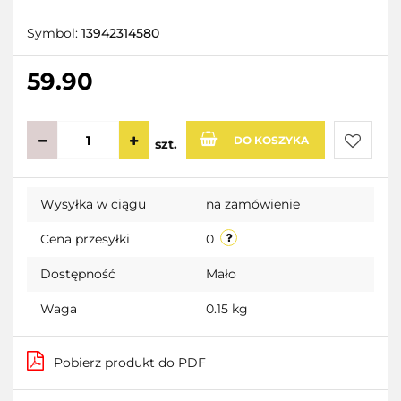
Symbol:
13942314580
59.90
DO KOSZYKA
szt.
Do
Wysyłka w ciągu
na zamówienie
przecho
Cena przesyłki
0
Dostępność
Mało
Waga
0.15 kg
Pobierz produkt do PDF