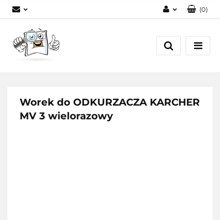
(
0
)
Zaloguj się
Zarejestruj się
Dodaj zgłoszenie
Worek do ODKURZACZA KARCHER
MV 3 wielorazowy