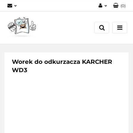
(
0
)
Zaloguj się
Zarejestruj się
Dodaj zgłoszenie
Worek do odkurzacza KARCHER
WD3