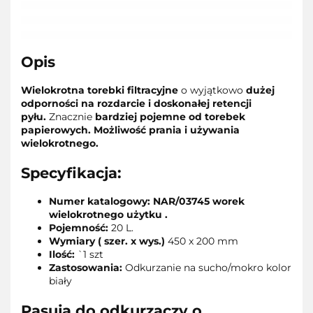
Opis
Wielokrotna torebki filtracyjne
o wyjątkowo
dużej
odporności na rozdarcie i doskonałej retencji
pyłu.
Znacznie
bardziej pojemne od torebek
papierowych. Możliwość prania i używania
wielokrotnego.
Specyfikacja:
Numer katalogowy: NAR/03745 worek
wielokrotnego użytku .
Pojemność:
20 L.
Wymiary ( szer. x wys.)
450 x 200 mm
Ilość:
`1 szt
Zastosowania:
Odkurzanie na sucho/mokro kolor
biały
Pasują do odkurzaczy o