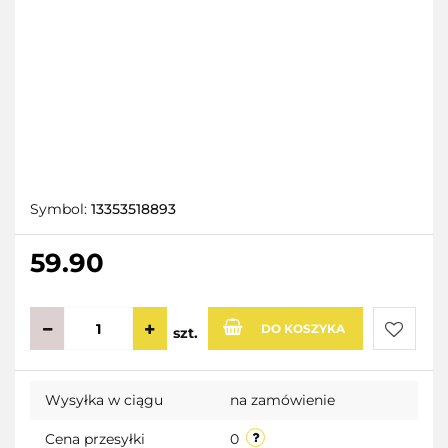
Symbol:
13353518893
59.90
DO KOSZYKA
szt.
Do
Wysyłka w ciągu
na zamówienie
przecho
Cena przesyłki
0