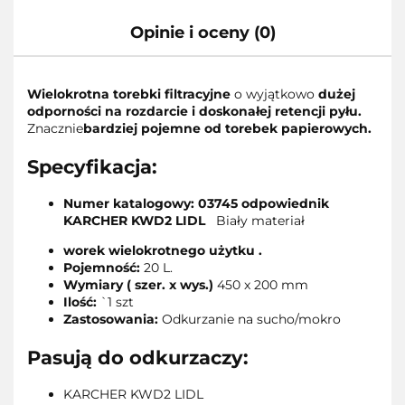
Opinie i oceny (0)
Wielokrotna torebki filtracyjne
o wyjątkowo
dużej
odporności na rozdarcie i doskonałej retencji pyłu.
Znacznie
bardziej pojemne od torebek papierowych.
Specyfikacja:
Numer katalogowy: 03745 odpowiednik
KARCHER KWD2 LIDL
Biały materiał
worek wielokrotnego użytku .
Pojemność:
20 L.
Wymiary ( szer. x wys.)
450 x 200 mm
Ilość:
`1 szt
Zastosowania:
Odkurzanie na sucho/mokro
Pasują do odkurzaczy:
KARCHER KWD2 LIDL