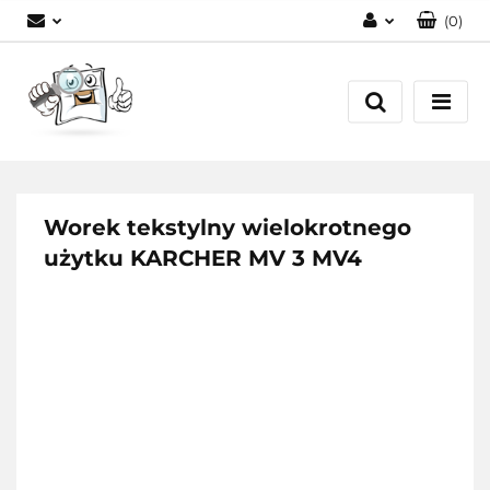
(
0
)
Zaloguj się
Zarejestruj się
Dodaj zgłoszenie
Worek tekstylny wielokrotnego
użytku KARCHER MV 3 MV4