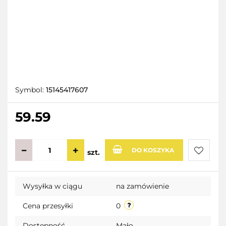
Symbol:
15145417607
59.59
DO KOSZYKA
szt.
Do
Wysyłka w ciągu
na zamówienie
przecho
Cena przesyłki
0
Dostępność
Mało