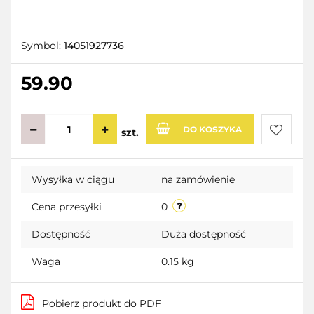
Symbol:
14051927736
59.90
DO KOSZYKA
szt.
Do
Wysyłka w ciągu
na zamówienie
przecho
Cena przesyłki
0
Dostępność
Duża dostępność
Waga
0.15 kg
Pobierz produkt do PDF