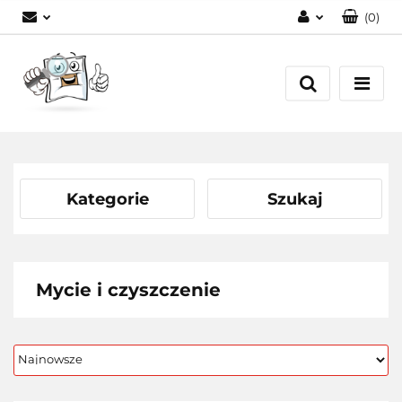
(
0
)
Zaloguj się
Zarejestruj się
Dodaj zgłoszenie
Kategorie
Szukaj
Mycie i czyszczenie