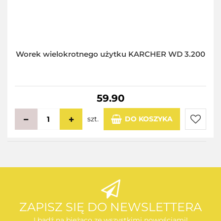
Worek wielokrotnego użytku KARCHER WD 3.200
59.90
szt.
DO KOSZYKA
Do
przecho
ZAPISZ SIĘ DO NEWSLETTERA
I bądź na bieżąco ze wszystkimi nowościami!