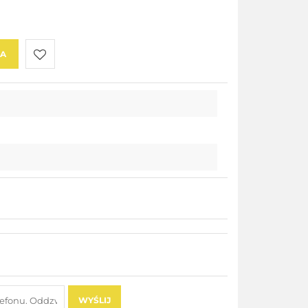
KA
Do
przechowalni
WYŚLIJ