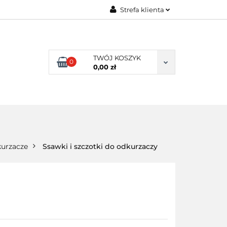
Strefa klienta
ENI KLIENCI
Zaloguj się
Zarejestruj się
TWÓJ KOSZYK
0
Dodaj zgłoszenie
0,00 zł
NI KLIENCI
urzacze
Ssawki i szczotki do odkurzaczy