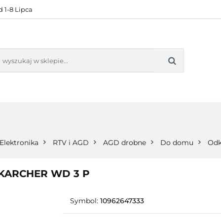
 1-8 Lipca
KONTAKT
BESTSELLERY
BLOG
ZADOWOL
 OFERTA
KONTAKT
BESTSELLERY
BLOG
ZADOWOLE
Elektronika
RTV i AGD
AGD drobne
Do domu
Odk
 KARCHER WD 3 P
Symbol:
10962647333