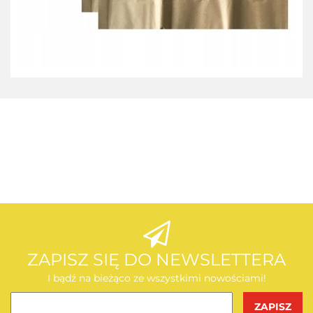
AEG
AEG
ZAPISZ SIĘ DO NEWSLETTERA
I bądź na bieżąco ze wszystkimi nowościami!