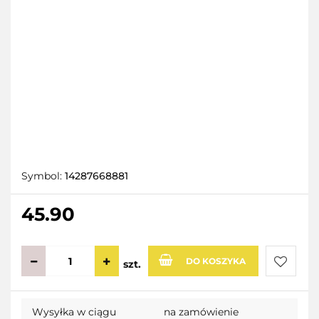
Symbol:
14287668881
45.90
DO KOSZYKA
szt.
Do
Wysyłka w ciągu
na zamówienie