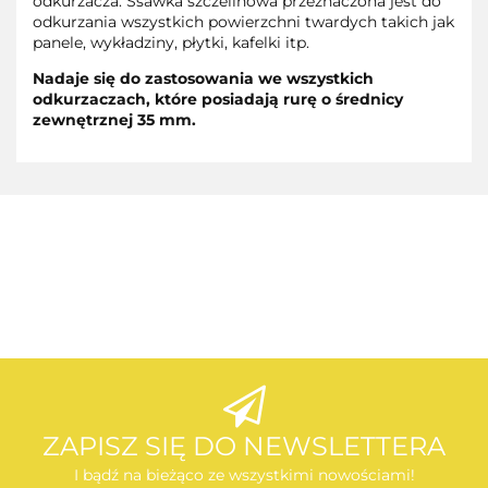
odkurzacza. Ssawka szczelinowa przeznaczona jest do
odkurzania wszystkich powierzchni twardych takich jak
panele, wykładziny, płytki, kafelki itp.
Nadaje się do zastosowania we wszystkich
odkurzaczach, które posiadają rurę o średnicy
zewnętrznej 35 mm.
AEG
AEG
ZAPISZ SIĘ DO NEWSLETTERA
I bądź na bieżąco ze wszystkimi nowościami!