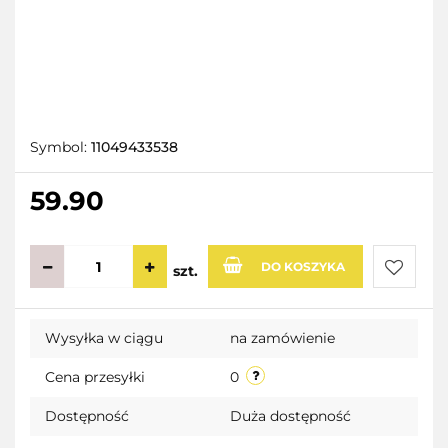
Symbol:
11049433538
59.90
DO KOSZYKA
szt.
Do
Wysyłka w ciągu
na zamówienie
przecho
Cena przesyłki
0
Dostępność
Duża dostępność