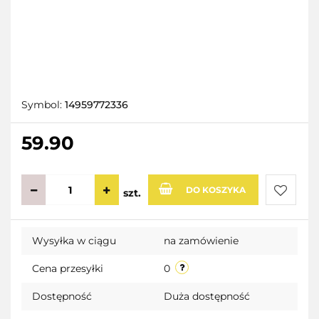
Symbol:
14959772336
59.90
DO KOSZYKA
szt.
Do
Wysyłka w ciągu
na zamówienie
przecho
Cena przesyłki
0
Dostępność
Duża dostępność