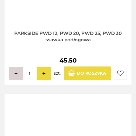
PARKSIDE PWD 12, PWD 20, PWD 25, PWD 30
ssawka podłogowa
45.50
szt.
DO KOSZYKA
Do
przecho