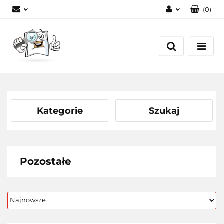
(
0
)
Zaloguj się
Zarejestruj się
Dodaj zgłoszenie
Kategorie
Szukaj
Pozostałe